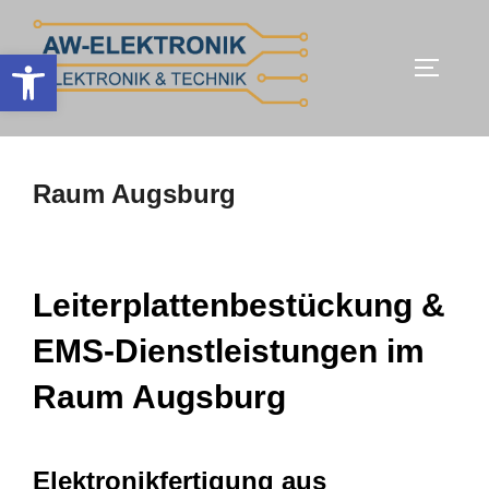
Zum
Inhalt
Werkzeugleiste öffnen
SEITEN
springen
Raum Augsburg
Leiterplattenbestückung &
EMS-Dienstleistungen im
Raum Augsburg
Elektronikfertigung aus